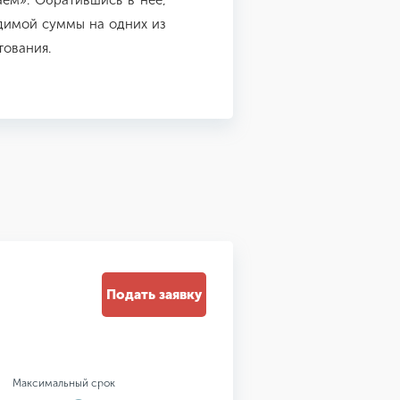
ём». Обратившись в нее,
димой суммы на одних из
тования.
Подать заявку
Максимальный срок