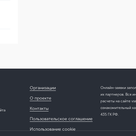
Организации
Онлайн-заявки запо
их партнеров. Вся и
О проекте
расчеты на сайте vs
ознакомительный хар
Контакты
йта
435 ГК РФ.
Пользовательское соглашение
Использование cookie