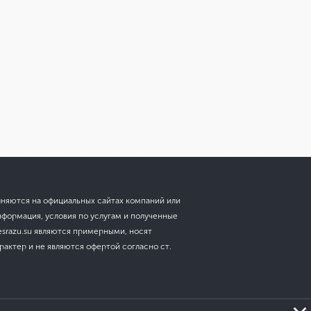
лняются на официальных сайтах компаний или
нформация, условия по услугам и полученные
esrazu.su являются примерными, носят
актер и не являются офертой согласно ст.