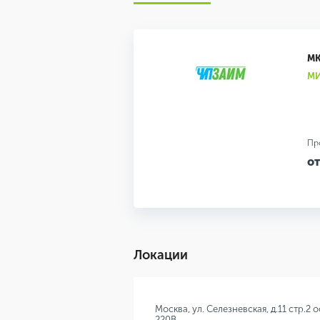
М
МИ
Пр
от
Локации
Москва, ул. Селезневская, д.11 стр.2 
220В