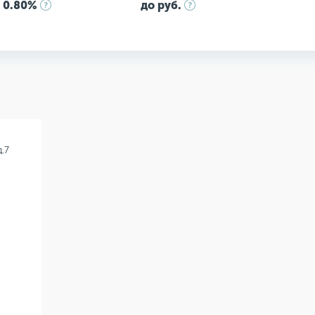
 0.80%
до руб.
д.7