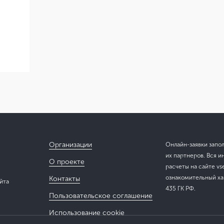
Организации
Онлайн-заявки запо
их партнеров. Вся и
О проекте
расчеты на сайте vs
ознакомительный хар
Контакты
йта
435 ГК РФ.
Пользовательское соглашение
Использование cookie