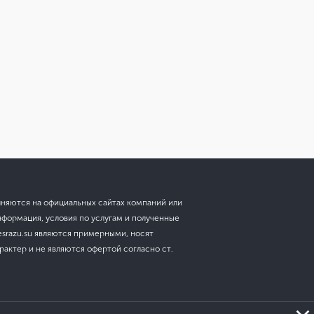
лняются на официальных сайтах компаний или
нформация, условия по услугам и полученные
esrazu.su являются примерными, носят
актер и не являются офертой согласно ст.