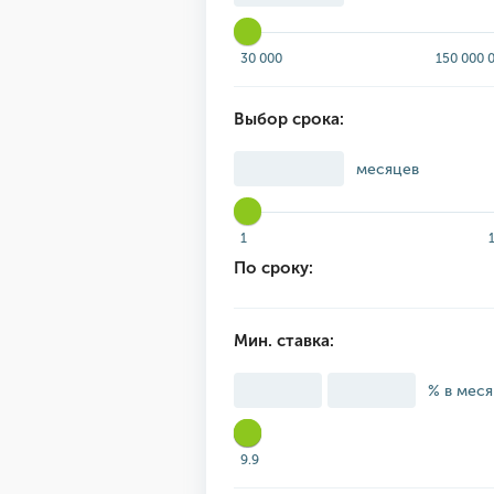
30 000
150 000 
Выбор срока:
месяцев
1
По сроку:
Мин. ставка:
% в мес
9.9