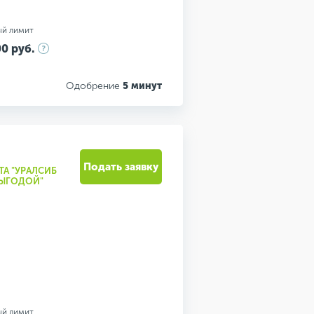
ый лимит
0 руб.
Одобрение
5 минут
Подать заявку
ТА "УРАЛСИБ
ВЫГОДОЙ"
ый лимит