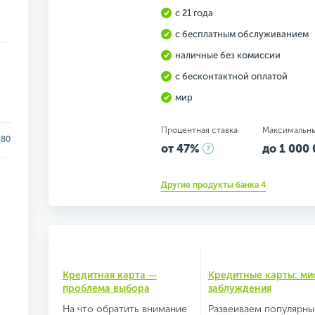
с 21 года
с бесплатным обслуживанием
наличные без комиссии
с бесконтактной оплатой
мир
Процентная ставка
Максимальн
80
от 47%
до 1 000 
Другие продукты банка 4
Кредитная карта —
Кредитные карты: ми
проблема выбора
заблуждения
На что обратить внимание
Развеиваем популярны