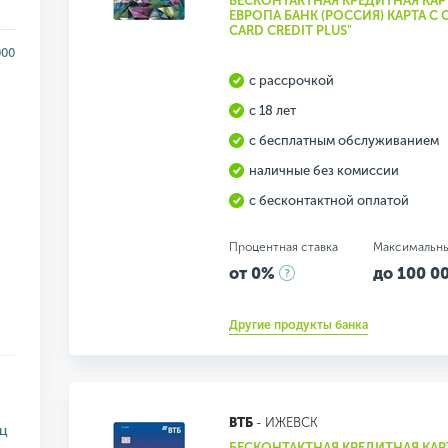
БЕСКОНТАКТНАЯ КРЕДИТНАЯ КАР
ЕВРОПА БАНК (РОССИЯ) КАРТА С
CARD CREDIT PLUS"
000
с рассрочкой
с 18 лет
с бесплатным обслуживанием
наличные без комиссии
с бесконтактной оплатой
Процентная ставка
Максимальн
от 0%
до 100 00
Другие продукты банка
ВТБ
- ИЖЕВСК
яц
БЕСКОНТАКТНАЯ КРЕДИТНАЯ КАРТ