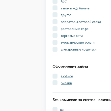
АЗС
авиа- и ж/д билеты
другое
операторы сотовой связи
рестораны и кафе
торговые сети
туристические услуги
электронные кошельки
Оформление займа
в офисе
онлайн
Без комиссии за снятие наличн
да