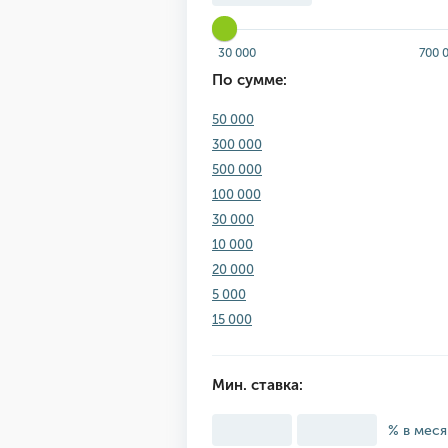
30 000
700 
По сумме:
50 000
300 000
500 000
100 000
30 000
10 000
20 000
5 000
15 000
Мин. ставка:
% в мес