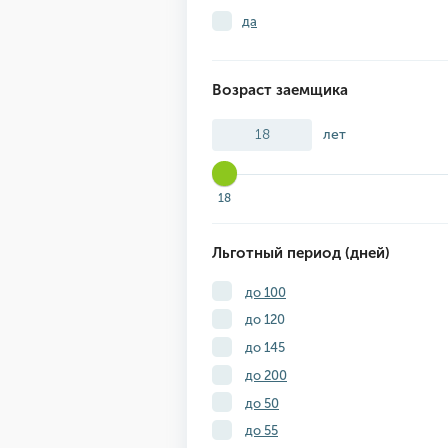
да
Возраст заемщика
лет
18
Льготный период (дней)
до 100
до 120
до 145
до 200
до 50
до 55