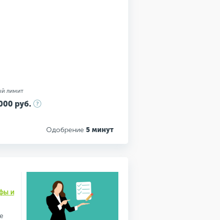
ый лимит
000 руб.
Одобрение
5 минут
фы и
е