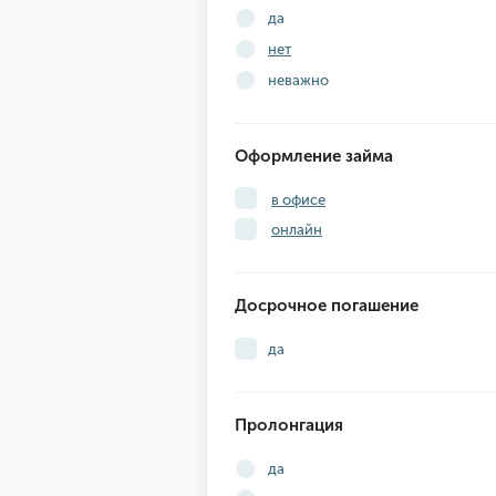
да
нет
неважно
Оформление займа
в офисе
онлайн
Досрочное погашение
да
Пролонгация
да