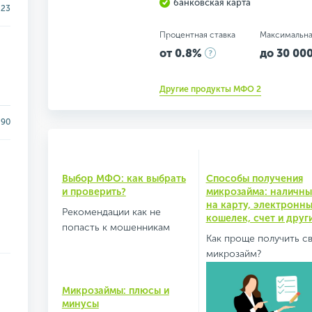
банковская карта
.23
Процентная ставка
Максимальна
от 0.8%
до 30 000
Другие продукты МФО 2
90
Выбор МФО: как выбрать
Способы получения
и проверить?
микрозайма: наличны
на карту, электронн
Рекомендации как не
кошелек, счет и друг
попасть к мошенникам
Как проще получить с
микрозайм?
Микрозаймы: плюсы и
минусы