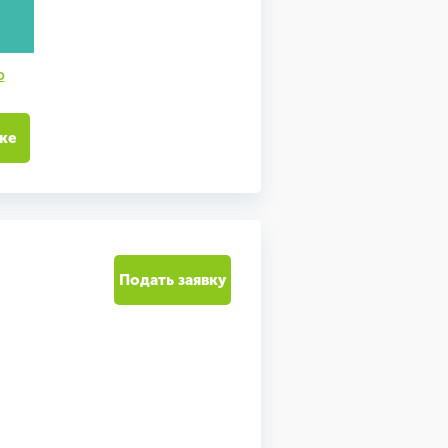
ю
ке
Подать заявку