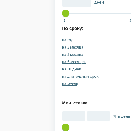
дней
1
По сроку:
на год
на 2 месяца
на 3 месяца
на 6 месяцев
на 10 дней
на длительный срок
на месяц
Мин. ставка:
% в день